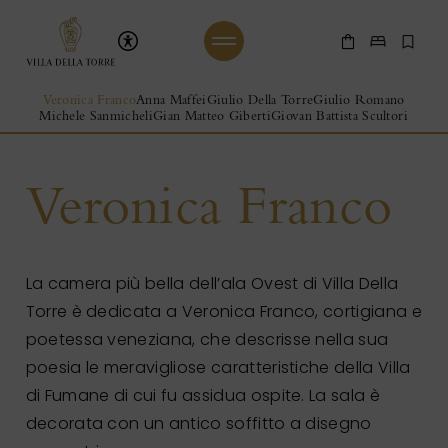
Vai al contenuto principale
Villa Della Torre
Acquista Onl
Prenot
Pre
Inizio del contenuto principale
Veronica Franco
Anna Maffei
Giulio Della Torre
Giulio Romano
Michele Sanmicheli
Gian Matteo Giberti
Giovan Battista Scultori
Veronica
Franco
La camera più bella dell’ala Ovest di Villa Della
Torre è dedicata a Veronica Franco, cortigiana e
poetessa veneziana, che descrisse nella sua
poesia le meravigliose caratteristiche della Villa
di Fumane di cui fu assidua ospite. La sala è
decorata con un antico soffitto a disegno