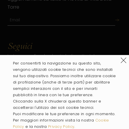
Torre
Seguici
Instagram
Facebook
Linkedin
Youtube
Rifiu
Per consentirti la navigazione su questo sito,
vengono utilizzati cookie tecnici che sono installati
sul tuo dispositivo. Possiamo inoltre utilizzare cookie
di profilazione (anche di terze parti) per abilitare
semplici interazioni con il sito e per inviarti
pubblicità in linea con le tue preferenze.
Cliccando sulla X chiuderai questo banner e
accetterai l'utilizzo dei soli cookie tecnici.
Puoi modificare le tue preferenze in ogni momento.
PART OF
Per maggiori informazioni visita la nostra
Cookie
Policy
e la nostra
Privacy Policy
.