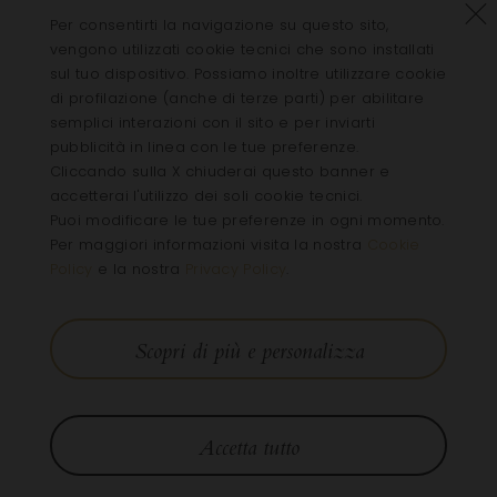
Rifiu
Per consentirti la navigazione su questo sito,
vengono utilizzati cookie tecnici che sono installati
sul tuo dispositivo. Possiamo inoltre utilizzare cookie
di profilazione (anche di terze parti) per abilitare
semplici interazioni con il sito e per inviarti
pubblicità in linea con le tue preferenze.
Cliccando sulla X chiuderai questo banner e
accetterai l'utilizzo dei soli cookie tecnici.
Puoi modificare le tue preferenze in ogni momento.
Per maggiori informazioni visita la nostra
Cookie
Policy
e la nostra
Privacy Policy
.
Scopri di più e personalizza
Accetta tutto